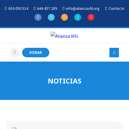
616 050 514
644 457 289
info@alianzavhl.org
Contacto
DONAR
NOTICIAS