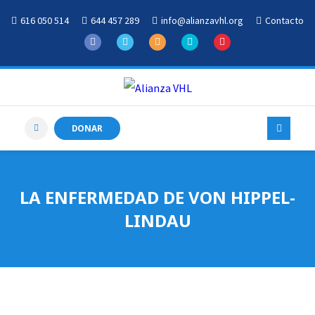
616 050 514
644 457 289
info@alianzavhl.org
Contacto
DONAR
LA ENFERMEDAD DE VON HIPPEL-
LINDAU