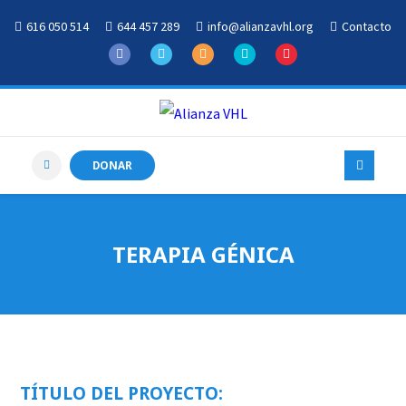
616 050 514
644 457 289
info@alianzavhl.org
Contacto
DONAR
TERAPIA GÉNICA
TÍTULO DEL PROYECTO: