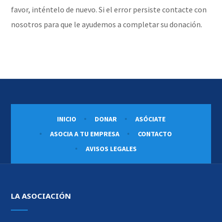
favor, inténtelo de nuevo. Si el error persiste contacte con
nosotros para que le ayudemos a completar su donación.
INICIO
DONAR
ASÓCIATE
ASOCIA A TU EMPRESA
CONTACTO
AVISOS LEGALES
LA ASOCIACIÓN