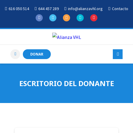
616 050 514
644 457 289
info@alianzavhl.org
Contacto
DONAR
ESCRITORIO DEL DONANTE