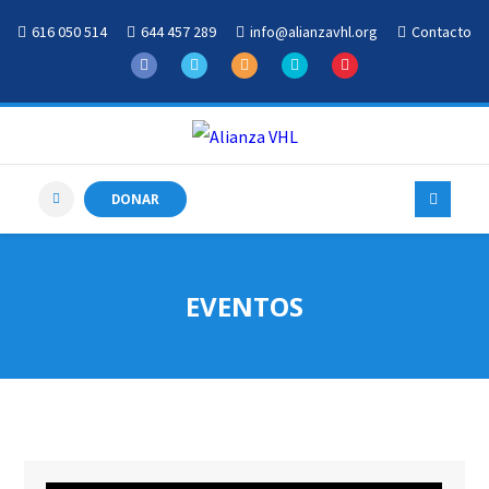
616 050 514
644 457 289
info@alianzavhl.org
Contacto
DONAR
EVENTOS