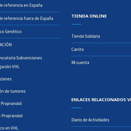
e referencia en España
TIENDA ONLINE
e referencia fuera de España
co Genético
Tienda Solidaria
GACIÓN
Carrito
vocatoria Subvenciones
Mi cuenta
igación VHL
aciones
ón de tumores
ENLACES RELACIONADOS V
 Propranolol
 Propranolol
Diario de Actividades
zo en VHL