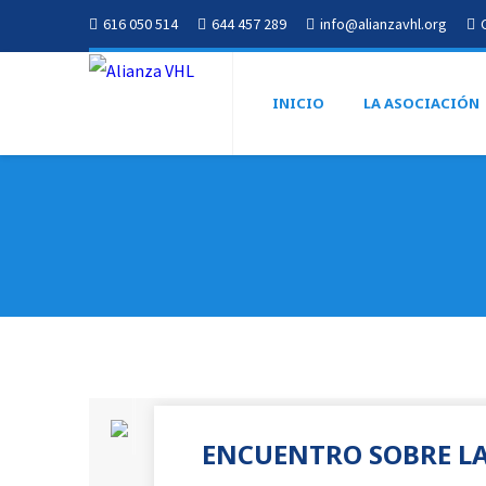
616 050 514
644 457 289
info@alianzavhl.org
INICIO
LA ASOCIACIÓN
ENCUENTRO SOBRE LA