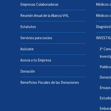
Empresas Colaboradoras
Médicos d
Reunión Anual de la Alianza VHL
Médicos d
Estatutos
Diagnósti
Servicios para socios
INVESTI
Asóciate
3ª Con
Invest
Asocia a tu Empresa
Public
Donación
Donaci
Beneficios Fiscales de las Donaciones
Ensayo
Estudio
Embara