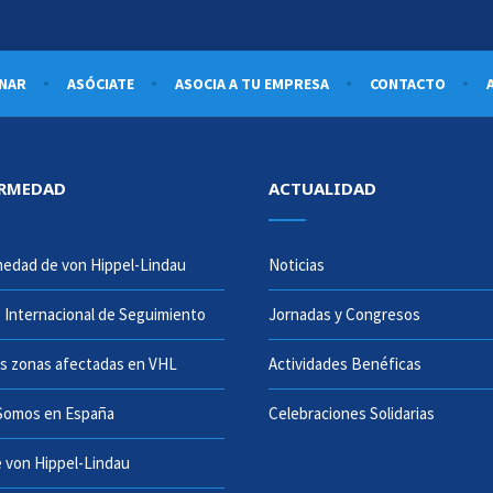
NAR
ASÓCIATE
ASOCIA A TU EMPRESA
CONTACTO
ERMEDAD
ACTUALIDAD
edad de von Hippel-Lindau
Noticias
 Internacional de Seguimiento
Jornadas y Congresos
es zonas afectadas en VHL
Actividades Benéficas
Somos en España
Celebraciones Solidarias
 von Hippel-Lindau