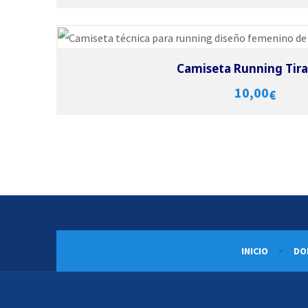
Selecci
Vie
Camiseta Running Tir
10,00
€
INICIO
DO