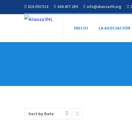
616 050 514
644 457 289
info@alianzavhl.org
INICIO
LA ASOCIACIÓN
Sort by Date