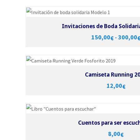
Selecci
Vie
Invitaciones de Boda Solidar
150,00
300,00
-
€
Selecci
Vie
Camiseta Running 2
12,00
€
Selecci
Vie
Cuentos para ser escuc
8,00
€