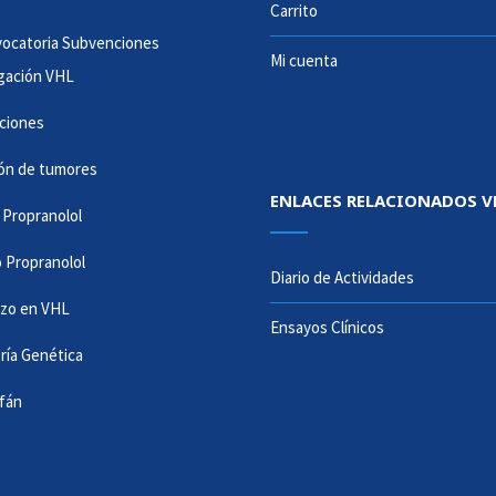
Carrito
vocatoria Subvenciones
Mi cuenta
igación VHL
aciones
ón de tumores
ENLACES RELACIONADOS V
 Propranolol
 Propranolol
Diario de Actividades
zo en VHL
Ensayos Clínicos
ría Genética
ifán