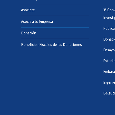
Asóciate
3ª Con
Invest
Asocia a tu Empresa
Public
Donación
Donaci
Beneficios Fiscales de las Donaciones
Ensayo
Estudio
Embara
Ingenie
Belzut