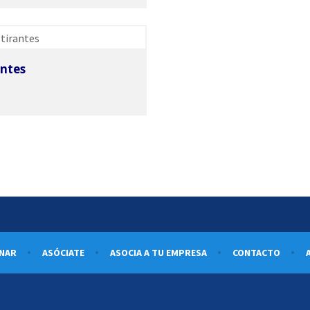
onar Opciones
w Details
antes
NAR
ASÓCIATE
ASOCIA A TU EMPRESA
CONTACTO