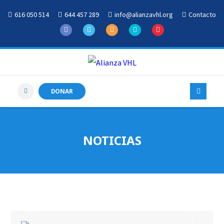
616 050 514
644 457 289
info@alianzavhl.org
Contacto
DONAR
NOTICIAS